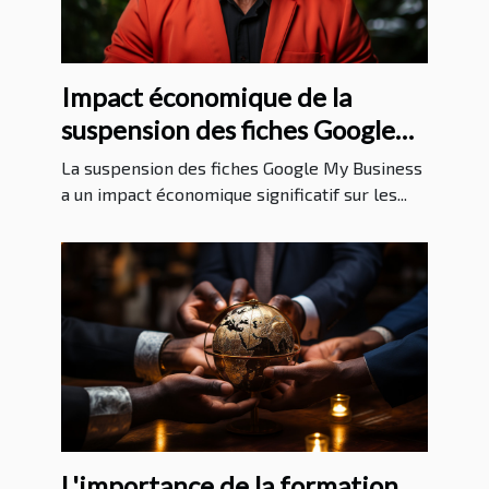
Impact économique de la
suspension des fiches Google
My Business sur les entreprises
La suspension des fiches Google My Business
a un impact économique significatif sur les...
L'importance de la formation