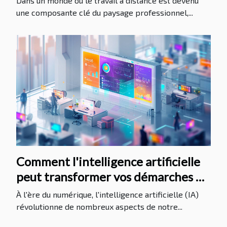
Dans un monde où le travail à distance est devenu
une composante clé du paysage professionnel,...
Comment l'intelligence artificielle
peut transformer vos démarches de
recherche d'emploi
À l'ère du numérique, l'intelligence artificielle (IA)
révolutionne de nombreux aspects de notre...