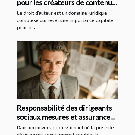
pour les créateurs de contenu
en ligne
Le droit d'auteur est un domaine juridique
complexe qui revêt une importance capitale
pour les...
Responsabilité des dirigeants
sociaux mesures et assurances
pour se protéger
Dans un univers professionnel où la prise de
décision est constamment scrutée, la