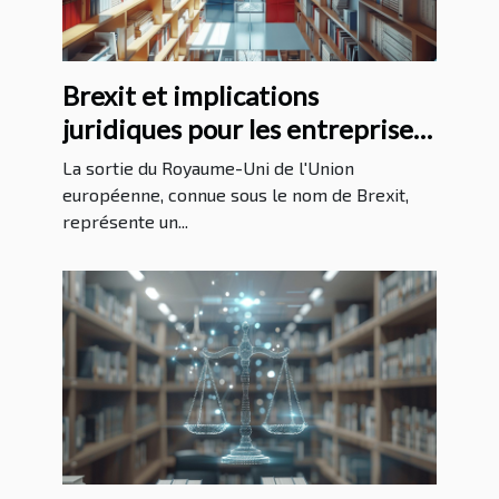
Brexit et implications
juridiques pour les entreprises
françaises commerce, fiscalité
La sortie du Royaume-Uni de l'Union
et réglementations
européenne, connue sous le nom de Brexit,
représente un...