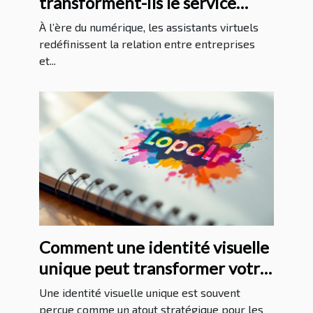
transforment-ils le service
client ?
À l’ère du numérique, les assistants virtuels
redéfinissent la relation entre entreprises
et...
Comment une identité visuelle
unique peut transformer votre
entreprise ?
Une identité visuelle unique est souvent
perçue comme un atout stratégique pour les