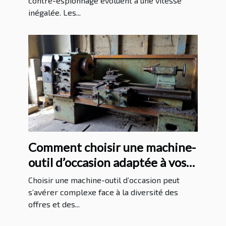
espionnage ?
contre-espionnage évoluent à une vitesse
inégalée. Les...
Comment choisir une machine-
outil d’occasion adaptée à vos
besoins ?
Choisir une machine-outil d’occasion peut
s’avérer complexe face à la diversité des
offres et des...