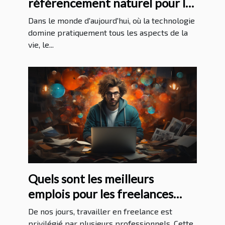
référencement naturel pour les
entreprises à La Réunion
Dans le monde d'aujourd'hui, où la technologie
domine pratiquement tous les aspects de la
vie, le...
Quels sont les meilleurs
emplois pour les freelances
sans expérience ?
De nos jours, travailler en freelance est
privilégié par plusieurs professionnels. Cette