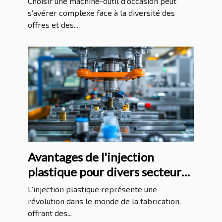
Choisir une machine-outil d’occasion peut
s’avérer complexe face à la diversité des
offres et des...
Avantages de l'injection
plastique pour divers secteurs
industriels
L'injection plastique représente une
révolution dans le monde de la fabrication,
offrant des...