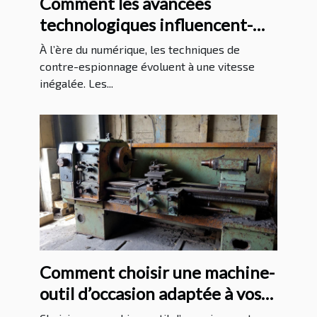
Comment les avancées
technologiques influencent-
elles les méthodes de contre-
À l’ère du numérique, les techniques de
espionnage ?
contre-espionnage évoluent à une vitesse
inégalée. Les...
Comment choisir une machine-
outil d’occasion adaptée à vos
besoins ?