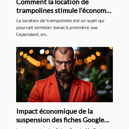
Comment la location de
trampolines stimule l'économie
locale
La location de trampolines est un sujet qui
pourrait sembler banal à première vue.
Cependant, en...
Impact économique de la
suspension des fiches Google
My Business sur les entreprises