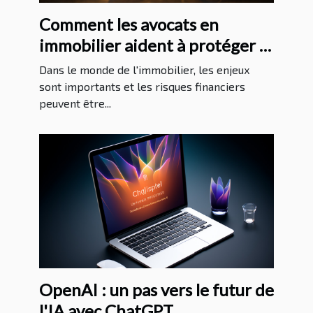
Comment les avocats en
immobilier aident à protéger la
santé financière de leurs clients
Dans le monde de l'immobilier, les enjeux
sont importants et les risques financiers
peuvent être...
OpenAI : un pas vers le futur de
l'IA avec ChatGPT