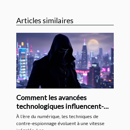
Articles similaires
Comment les avancées
technologiques influencent-
elles les méthodes de contre-
À l’ère du numérique, les techniques de
espionnage ?
contre-espionnage évoluent à une vitesse