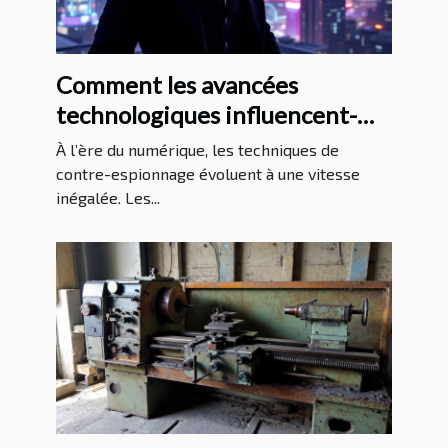
Comment les avancées
technologiques influencent-
elles les méthodes de contre-
À l’ère du numérique, les techniques de
espionnage ?
contre-espionnage évoluent à une vitesse
inégalée. Les...