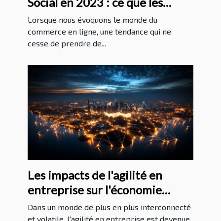
Social en 2023 : ce que les
entreprises doivent savoir pour
Lorsque nous évoquons le monde du
réussir
commerce en ligne, une tendance qui ne
cesse de prendre de...
Les impacts de l'agilité en
entreprise sur l'économie
mondiale
Dans un monde de plus en plus interconnecté
et volatile, l'agilité en entreprise est devenue