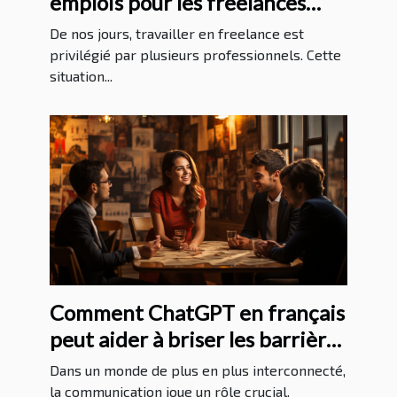
emplois pour les freelances
sans expérience ?
De nos jours, travailler en freelance est
privilégié par plusieurs professionnels. Cette
situation...
Comment ChatGPT en français
peut aider à briser les barrières
linguistiques
Dans un monde de plus en plus interconnecté,
la communication joue un rôle crucial.