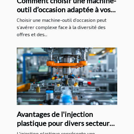
Comment choisir une machine-
outil d’occasion adaptée à vos
besoins ?
Choisir une machine-outil d’occasion peut
s’avérer complexe face à la diversité des
offres et des...
Avantages de l'injection
plastique pour divers secteurs
industriels
L'injection plastique représente une