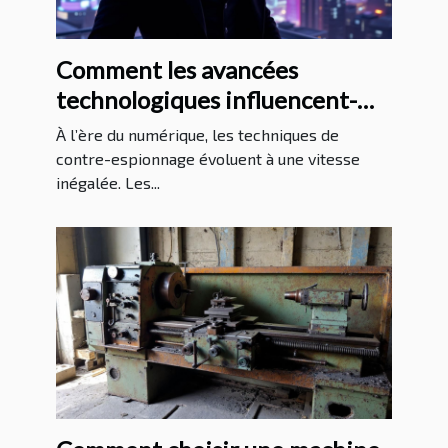
Comment les avancées
technologiques influencent-
elles les méthodes de contre-
À l’ère du numérique, les techniques de
espionnage ?
contre-espionnage évoluent à une vitesse
inégalée. Les...