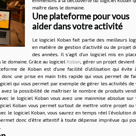
emmenons à la découverte du logiciel Koban qu
maître dans le domaine.
Une plateforme pour vous
aider dans votre activité
Le logiciel Koban fait partie des meilleurs log
en matière de gestion d’activité ou de projet 
des années. Il s’agit d’un logiciel mis en pla
 le domaine. Grâce au logiciel
Koban
, gérer un projet devient
teforme de Koban est d’une facilité d’utilisation qui évite 
st donc une prise en main très rapide qui vous permet de fai
logiciel qui vous permet par exemple de gérer les activités de
avez la possibilité de maîtriser le nombre de produits vendu
ef avec le logiciel Koban vous avez une mainmise absolue sur 
ogiciel Koban vous permet surtout de mettre votre projet ou 
Avec le logiciel Koban, vous saurez en temps réel l’évolution 
 permet donc d’être attentif à toute dépense imprévue qui pou
.
an