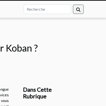
ir Koban ?
Dans Cette
longue
vices
Rubrique
s vous