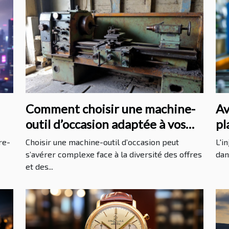
Comment choisir une machine-
Av
outil d’occasion adaptée à vos
pl
besoins ?
in
re-
Choisir une machine-outil d’occasion peut
L'i
s’avérer complexe face à la diversité des offres
dan
et des...