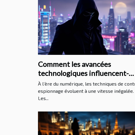
Comment les avancées
technologiques influencent-
elles les méthodes de contre-
À l’ère du numérique, les techniques de cont
espionnage ?
espionnage évoluent à une vitesse inégalée.
Les...