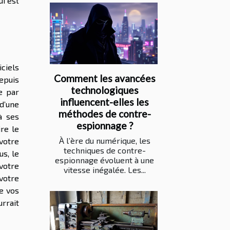
i est
iciels
Comment les avancées
depuis
technologiques
ce par
influencent-elles les
 d’une
méthodes de contre-
à ses
espionnage ?
re le
À l’ère du numérique, les
 votre
techniques de contre-
s, le
espionnage évoluent à une
votre
vitesse inégalée. Les...
votre
de vos
rrait