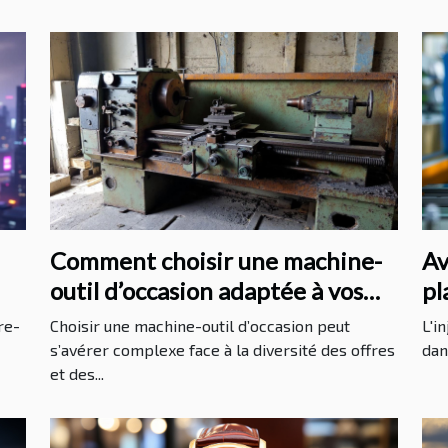
Comment choisir une machine-
Av
outil d’occasion adaptée à vos
pl
besoins ?
in
re-
Choisir une machine-outil d’occasion peut
L'i
s’avérer complexe face à la diversité des offres
dan
et des...