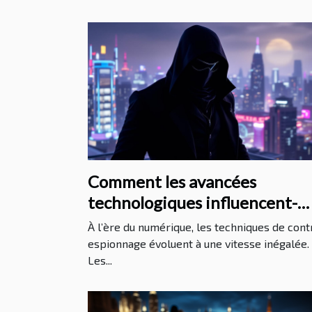
Comment les avancées
technologiques influencent-
elles les méthodes de contre-
À l’ère du numérique, les techniques de cont
espionnage ?
espionnage évoluent à une vitesse inégalée.
Les...