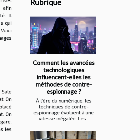
rises
Rubrique
afin
é. Il
s qui
 Voici
hages
Comment les avancées
technologiques
influencent-elles les
méthodes de contre-
espionnage ?
f Sale
at. On
À l’ère du numérique, les
 placé
techniques de contre-
espionnage évoluent à une
t. On
vitesse inégalée. Les...
gare,
ns les