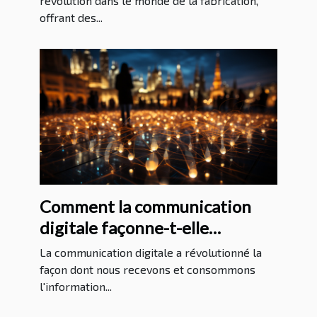
révolution dans le monde de la fabrication,
offrant des...
Comment la communication
digitale façonne-t-elle
l'information internationale?
La communication digitale a révolutionné la
façon dont nous recevons et consommons
l'information...