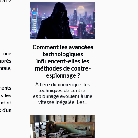
uvrez
Comment les avancées
 une
technologiques
’après
influencent-elles les
méthodes de contre-
tale,
espionnage ?
À l’ère du numérique, les
ments
techniques de contre-
s les
espionnage évoluent à une
vitesse inégalée. Les...
nt et
 d’un