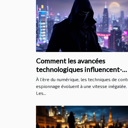
Comment les avancées
technologiques influencent-
elles les méthodes de contre-
À l’ère du numérique, les techniques de cont
espionnage ?
espionnage évoluent à une vitesse inégalée.
Les...