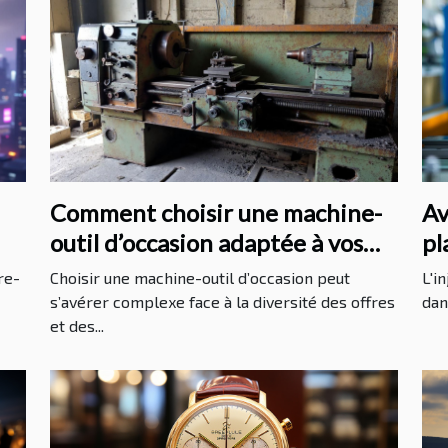
Comment choisir une machine-
Av
outil d’occasion adaptée à vos
pl
besoins ?
in
re-
Choisir une machine-outil d’occasion peut
L'i
s’avérer complexe face à la diversité des offres
dan
et des...