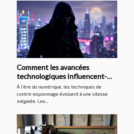
Comment les avancées
technologiques influencent-
elles les méthodes de contre-
À l’ère du numérique, les techniques de
espionnage ?
contre-espionnage évoluent à une vitesse
inégalée. Les...