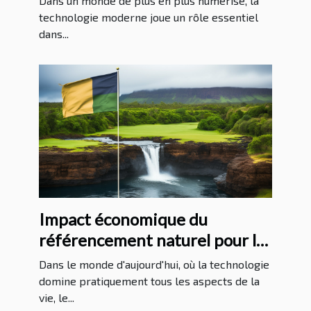
Dans un monde de plus en plus numérisé, la
technologie moderne joue un rôle essentiel
dans...
Impact économique du
référencement naturel pour les
entreprises à La Réunion
Dans le monde d'aujourd'hui, où la technologie
domine pratiquement tous les aspects de la
vie, le...