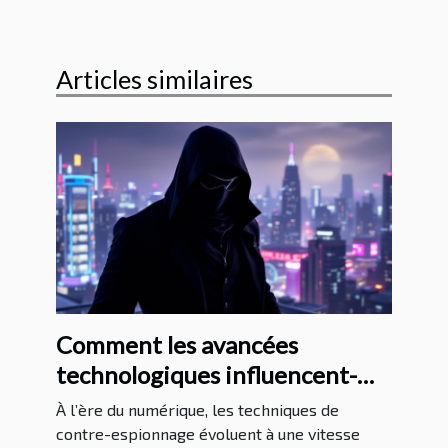
Articles similaires
Comment les avancées
technologiques influencent-
elles les méthodes de contre-
À l’ère du numérique, les techniques de
espionnage ?
contre-espionnage évoluent à une vitesse